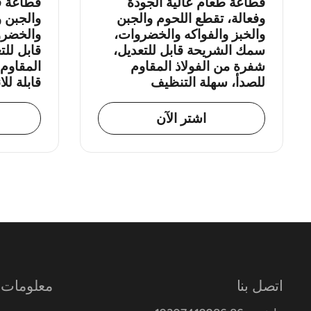
قطاعة طعام عالية الجودة
قطاعة ف
وفعالة، تقطع اللحوم والجبن
والجبن و
والخبز والفواكه والخضروات،
والخضرو
سمك الشريحة قابل للتعديل،
قابل للت
شفرة من الفولاذ المقاوم
المقاوم 
للصدأ، سهلة التنظيف
قابلة لل
اشتر الآن
اتصل بنا
معلومات