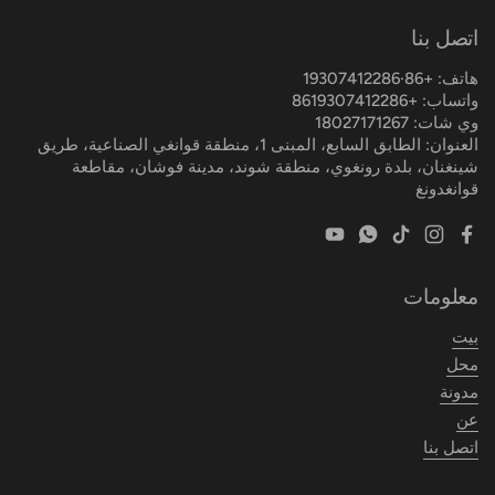
اتصل بنا
هاتف: +86·19307412286
واتساب: +8619307412286
وي شات: 18027171267
العنوان: الطابق السابع، المبنى 1، منطقة قوانغي الصناعية، طريق
شينغنان، بلدة رونغوي، منطقة شوند، مدينة فوشان، مقاطعة
قوانغدونغ
YouTube
WhatsApp
TikTok
Instagram
Facebook
معلومات
بيت
محل
مدونة
عن
اتصل بنا