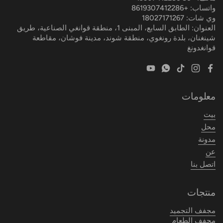
واتساب: +8619307412286
وي شات: 18027171267
العنوان: الطابق السابع، المبنى 1، منطقة قوانغي الصناعية، طريق
شينغنان، بلدة رونغوي، منطقة شوند، مدينة فوشان، مقاطعة
قوانغدونغ
YouTube
WhatsApp
TikTok
Instagram
Facebook
معلومات
بيت
محل
مدونة
عن
اتصل بنا
منتجات
مجفف التجميد
مجفف الطعام