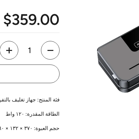
$359.00
السعر الع
الكمية
فئة المنتج: جهاز تغليف بالتفر
الطاقة المقدرة: ١٢٠ واط
حجم العبوة: ٣٧٠ × ١٣٢ × ٦٠ سم