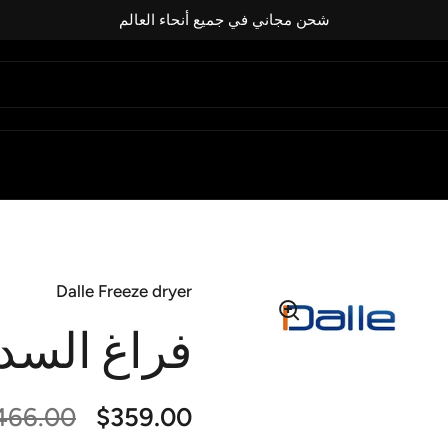
شحن مجاني في جميع أنحاء العالم
Dalle Freeze dryer
فراغ السد
$359.00
السعر العادي
466.00
سعر الب