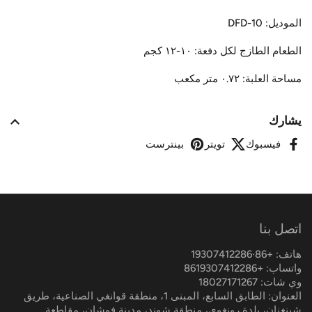
الموديل: DFD-10
الطعام الطازج لكل دفعة: ١٠-١٢ كجم
مساحة العلبة: ٠.٧٢ متر مكعب
يشارك
فيسبوك
تويتر
بينترست
اتصل بنا
هاتف: +86·19307412286
واتساب: +8619307412286
وي شات: 18027171267
العنوان: الطابق السابع، المبنى 1، منطقة قوانغي الصناعية، طريق
شينغنان، بلدة رونغوي، منطقة شوند، مدينة فوشان، مقاطعة