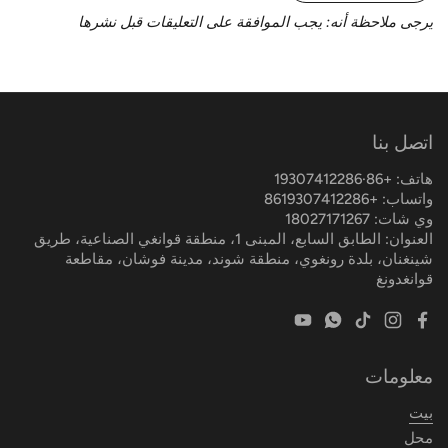
يرجى ملاحظة أنه: يجب الموافقة على التعليقات قبل نشرها
اتصل بنا
هاتف: +86·19307412286
واتساب: +8619307412286
وي شات: 18027171267
العنوان: الطابق السابع، المبنى 1، منطقة قوانغي الصناعية، طريق
شينغنان، بلدة رونغوي، منطقة شوند، مدينة فوشان، مقاطعة
قوانغدونغ
YouTube
WhatsApp
TikTok
Instagram
Facebook
معلومات
بيت
محل