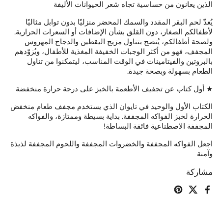
الذين يعانون من حساسية تجاه شعر الحيوانات الأليفة
يُعدّ لحم البقر المقدد والسمك المحضر منزليًا بدون توابل مثاليًا
لأطفالكم الصغار، دون القلق بشأن الإضافات أو السعرات الحرارية.
ولصحة أطفالكم، يُنصح بتناول مزيج اليقطين والدجاج المهروس
المجفف، فهو من أكثر الوجبات الخفيفة المغذية للأطفال، ويُزوّدهم
بالبروتين والفيتامينات في الوقت المناسب، ليتمكنوا من تناول
الطعام بسهولة وبصحة جيدة.
★ أول كتاب عن تجفيف الأطعمة بالخبز على درجة حرارة منخفضة
الكتاب الأول والوحيد في تايوان الذي يستخدم مجفف طعام منخفض
الحرارة لخبز الفواكه المجففة.
بداية بسيطة وممتازة، والفواكه
المجففة الاصطناعية فائقة البساطة!
اجعل الفواكه المجففة والخضروات المجففة واللحوم المجففة لذيذة
وآمنة
مشاركة
فيسبوك
تويتر
بينترست