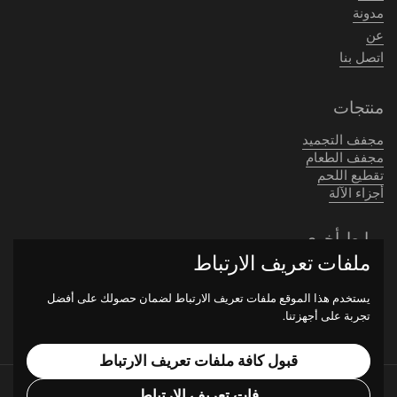
مدونة
عن
اتصل بنا
منتجات
مجفف التجميد
مجفف الطعام
تقطيع اللحم
أجزاء الآلة
روابط أخرى
ملفات تعريف الارتباط
يبحث
شروط الخدمة
يستخدم هذا الموقع ملفات تعريف الارتباط لضمان حصولك على أفضل
سياسة الاسترداد
تجربة على أجهزتنا.
قبول كافة ملفات تعريف الارتباط
حقوق النشر © 2026
Dalle Freeze dryer
.
مدعوم من Shopify
فات تعريف الارتباط