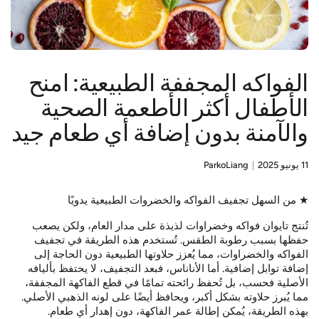
الفواكه المجففة الطبيعية: امنح
الأطفال أكثر الأطعمة الصحية
والآمنة بدون إضافة أي طعام جيد
11 يونيو 2025
ParkoLiang
★ من السهل تجفيف الفواكه والخضروات الطبيعية يدويًا
تُنتج تايوان فواكه وخضراوات لذيذة على مدار العام، ولكن يصعب
حفظها بسبب رطوبة الطقس. تُستخدم هذه الطريقة في تجفيف
الفواكه والخضراوات، مما يُعزز حلاوتها الطبيعية دون الحاجة إلى
إضافة توابل إضافية.
أما الأناناس، فبعد التجفيف، لا يحتفظ بأليافه
الأصلية فحسب، بل تُحفظ رائحته تمامًا في قطع الفاكهة المجففة،
مما يُبرز حلاوته بشكل أكبر، ويحافظ أيضًا على لونه الذهبي الأصلي.
بهذه الطريقة، يُمكن إطالة عمر الفاكهة، دون إهدار أي طعام.