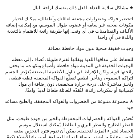
★ مشاكل سلامة الغذاء، افعل ذلك بنفسك لراحة البال
لتحضير فواكه وخضراوات مجففة لعائلتك وأطفالك، يمكنك اختيار
مكونات صحية غير سامة أو عضوية طوال الموسم، مع إمكانية إضافة
الألياف والفيتامينات في أي وقت. إنها طريقة رائعة للاهتمام بالتغذية
واللذة في آنٍ واحد!
وجبات خفيفة صحية بدون مواد حافظة مضافة
للحفاظ على مذاقها اللذيذ وبقائها لفترة طويلة، تُضاف إلى معظم
الوجبات الخفيفة في المدينة مواد حافظة وأصباغ ونكهات، ما يجعل
رائحتها قوية. ولكن الإفراط في تناول الأطعمة المصنعة يُعرّض الجسم
لتراكم السموم، ويتأخر الطعم.
تُقطّع الفواكه المجففة قطعة قطعة،
وتُخبز مباشرةً على درجة حرارة منخفضة، دون إضافة أي مواد
كيميائية أو سكريات زائدة، لتُقدّم للعائلة طعامًا لذيذًا وآمنًا.
★ مجموعة متنوعة من الخضروات والفواكه المجففة، والطبخ مساعد
جيد
تُحسّن الفواكه والخضراوات المحفوظة بالخبز من جودة طبخك، مثل
الفطر الطازج والفطر البري والبطاطا. يُمكنك استغلال موسم
الحصاد لشراء المزيد لتجفيفه. يمكن أن تدوم فترة التخزين بضعة
أشهر، وعادةً ما تُضفي حساء الدجاج المسلوق أو حساء الأضلاع نكهةً