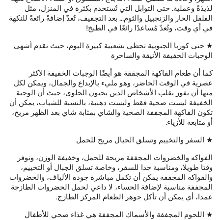
لذيذةً وعملية.
حتى التوابل التي تُستخدم بكثرة في المنزل، مثل
الفلفل الحار والزنجبيل والثوم...
بعد التجفيف، تُعدّ إضافةً رائعةً للنكهة
في أي وقت، وتُعدّ مُساعدًا رائعًا في الطبخ!
★ حتى كوريا الجنوبية تحظى بشعبية كبيرة اليوم، حيث تقدم أشهى
الوجبات الخفيفة الأنيقة والساحرة
كما أن طعام الفاكهة المجففة هو أيضًا الوجبات الخفيفة الأكثر
عصرية في الوقت الحاضر، وهو مليء بالإبداع والجمال، ويمكن لكل
منها أن يفوز بقلب الأشخاص الذين يحبون الحلوى، حيث أن الوجبة
الخفيفة ليست صحية فقط وليست دهنية، بالنسبة للشباب، يمكن أن
تكون الفاكهة المجففة الصحية والشاي بمثابة شاي بعد الظهر مريح،
أو متابعة للأزياء.
★ السفر والتخييم وتسلق الجبال مريح للحمل
الفواكه والخضروات المجففة مريحة للحمل، وخفيفة الوزن، وتوفر
وقتا طويلا، ومناسبة جدا للسفر، وخاصة تسلق الجبال أو التخييم،
والفواكه المجففة يمكن أن تكمل مباشرة جودة الألياف، والخضروات
المجففة مناسبة لإضافة الحساء، لا داعي لحمل الخضروات الطازجة
عمدا، أي يمكن أن تأكل جوهر الطعام المركز الطازج.
★ اللحوم المجففة والأسماك المجففة هي غذاء صحي للأطفال